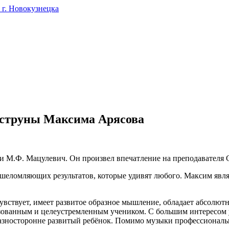
г. Новокузнецка
 струны Максима Арясова
и М.Ф. Мацулевич. Он произвел впечатление на преподавателя 
 ошеломляющих результатов, которые удивят любого. Максим явл
 чувствует, имеет развитое образное мышление, обладает абсолю
изованным и целеустремленным учеником. С большим интересом 
нь разносторонне развитый ребёнок. Помимо музыки профессион