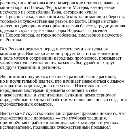
роспись, нижнетагильские и кемеровские подносы, лаковая
миниатюра из Палеха, Федоскино и Мстёры, камнерезное
искусство из республики Тыва, авторские куклы
из Прокопьевска, коллекция алтайских талисманов и оберегов,
тобольская художественная резьба по кости. Впервые стали
доступны для просмотра прокопьевская береста, традиционная
одежда в скульптуре малых форм Надежды Тарасевич
из Новосибирска, авторские гобелены, эмальерное искусство
из Ростова.
Вся Россия предстает перед посетителями как цельная
композиция. Выставка демонстрирует богатство коллекции
и роль музея в сохранении народных промыслов, показывает
удивительную сочетаемость, казалось бы, удалённых друг
от друга традиций и регионов.
Экспозиция получилась не только разнообразно красивой,
но и поучительной для тех, кто начинает знакомиться с языком
декоративно-прикладного искусства. Изготовленные
народными мастерами предметы сочетают в себе
и декоративные, и утилитарные функции; демонстрируют
определённые техники обработки материалов с целью создания
художественных объектов.
Выставка «Искусство большой страны» призвана показать, что
художественные промыслы — это глубокая традиция,
претворённая в работе индивидуальных мастеров и ученых-
исследователей, поднявших художественный промысел