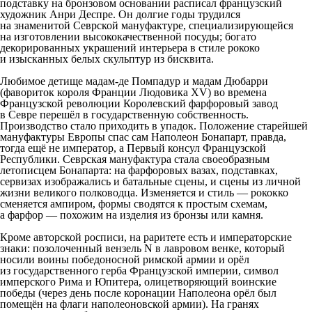
подставку на бронзовом основании расписал французский
художник Анри Деспре. Он долгие годы трудился
на знаменитой Севрской мануфактуре, специализирующейся
на изготовлении высококачественной посуды; богато
декорированных украшений интерьера в стиле рококо
и изысканных белых скульптур из бисквита.
Любимое детище мадам-де Помпадур и мадам Дюбарри
(фавориток короля Франции Людовика XV) во времена
Французской революции Королевский фарфоровый завод
в Севре перешёл в государственную собственность.
Производство стало приходить в упадок. Положение старейшей
мануфактуры Европы спас сам Наполеон Бонапарт, правда,
тогда ещё не император, а Первый консул Французской
Республики. Севрская мануфактура стала своеобразным
летописцем Бонапарта: на фарфоровых вазах, подставках,
сервизах изображались и батальные сцены, и сцены из личной
жизни великого полководца. Изменяется и стиль — рококко
сменяется ампиром, формы сводятся к простым схемам,
а фарфор — похожим на изделия из бронзы или камня.
Кроме авторской росписи, на раритете есть и императорские
знаки: позолоченный вензель N в лавровом венке, который
носили воины победоносной римской армии и орёл
из государственного герба Французской империи, символ
имперского Рима и Юпитера, олицетворяющий воинские
победы (через день после коронации Наполеона орёл был
помещён на флаги наполеоновской армии). На гранях