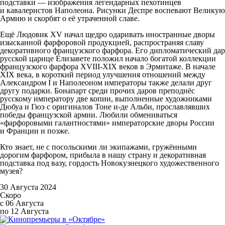
подставки — изображения легендарных пехотинцев
и кавалеристов Наполеона. Рисунки Деспре воспевают Великую
Армию и скорбят о её утраченной славе.
Ещё Людовик XV начал щедро одаривать иностранные дворы
изысканной фарфоровой продукцией, распространяя славу
декоративного французского фарфора. Его дипломатический дар
русской царице Елизавете положил начало богатой коллекции
французского фарфора XVIII-XIX веков в Эрмитаже. В начале
XIX века, в короткий период улучшения отношений между
Александром I и Наполеоном императоры также делали друг
другу подарки. Бонапарт среди прочих даров преподнёс
русскому императору две копии, выполненные художниками
Дюбуа и Гюэ с оригиналов Тоне и-де Альби, прославлявших
победы французской армии. Любили обмениваться
«фарфоровыми галантностями» императорские дворы России
и Франции и позже.
Кто знает, не с посольскими ли экипажами, гружёнными
дорогим фарфором, прибыла в нашу страну и декоративная
подставка под вазу, гордость Новокузнецкого художественного
музея?
30 Августа 2024
Скоро
с 06 Августа
по 12 Августа