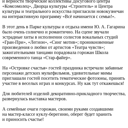
и верности творческие коллективы Досугового центра
«Комсомолец», Дворца культуры «Строитель» и Центра
культуры и театрального искусства пригласили новокузнечан
на интерактивную программу «Всё начинается с семьи!».
В этот день в Парке культуры и отдыха имени Ю. А. Гагарина
было очень солнечно и романтично. На сцене звучали
эстрадные хиты в исполнении солистов вокальных студий
«Гран-При», «Легион», «Синг мотив»; проникновенные
произведения о любви от артистов «Театра чувств»;
зажигательными танцами порадовала горожан Школа
современного танца «Стар-файер».
На «Островке счастья» гостей праздника встречали забавные
персонажи детских мультфильмов, удивительные мимы
приглашали гостей посетить тематические фотозоны, принять
участие в веселых играх и конкурсах. Ну как тут откажешься!
Для любителей изделий декоративно-прикладного творчества,
развернулась выставка мастеров.
А семейные очаги горожан, своими руками создавшими
на мастер-классе куклу-берегиню, оберег будет хранить
и приносить счастье!