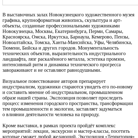
В выставочных залах Новокузнецкого художественного музея
графика, крупноформатная живопись, скульптура и арт-
объекты, созданные профессиональными художниками
Новокузнецка, Москвы, Екатеринбурга, Перми, Самары,
Красноярска, Омска, Иркутска, Барнаула, Кемерово, Пензы,
Новоалтайска, Томска, Ханты-Мансийска, Уфы, Челябинска,
Тюмени, Бийска и других городов. Монументальность
технических объектов, выразительность индустриального
ландшафта, лязг раскалённого металла, эстетика промзон,
интенсивный ритм и динамика технического прогресса
завораживают и не оставляют равнодушными.
Визуальное повествование авторов препарирует
индустриализм, художники стараются увидеть его по-новому
и составить мнение об индустриальном, промышленном
образе нашей страны. Экспозиция позволяет проследить
процесс изменения городского пространства, трансформации
тем промышленности и экологии, заставляет задуматься
о влиянии деятельности человека на природу.
Кроме выставки, в рамках проекта пройдёт комплекс
мероприятий: лекции, экскурсии и мастер-классы, посетить
которые сможет любой желающий.
Экспозиция «Территория»