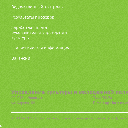
Ведомственный контроль
Результаты проверок
Заработная плата
руководителей учреждений
культуры
Статистическая информация
Вакансии
Управление культуры и молодежной поли
654018 г. Новокузнецк,
Тел.: (3843)
77-72-81
ул. Кирова, 64
E-mail:
upr-kult-nvk
© 2009–2026. Управление культуры и молодежной политики Админ
ч