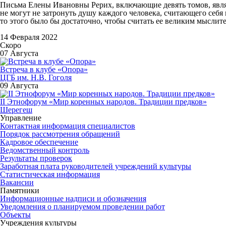
Письма Елены Ивановны Рерих, включающие девять томов, явля
не могут не затронуть душу каждого человека, считающего себ
то этого было бы достаточно, чтобы считать ее великим мыслит
14 Февраля 2022
Скоро
07 Августа
Встреча в клубе «Опора»
ЦГБ им. Н.В. Гоголя
09 Августа
II Этнофорум «Мир коренных народов. Традиции предков»
Шерегеш
Управление
Контактная информация специалистов
Порядок рассмотрения обращений
Кадровое обеспечение
Ведомственный контроль
Результаты проверок
Заработная плата руководителей учреждений культуры
Статистическая информация
Вакансии
Памятники
Информационные надписи и обозначения
Уведомления о планируемом проведении работ
Объекты
Учреждения культуры