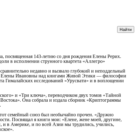
ма, посвященная 143-летию со дня рождения Елены Рерих.
цоли в исполнении струнного квартета «Аллегро»
 сравнительно недавно и вызвало глубокий и неподдельный
ота Елены Ивановны над книгами Живой Этики — философии
тута Гималайских исследований «Урусвати» и в воплощении
ского» и «Три ключа», переводчиком двух томов «Тайной
Востока». Она собрала и издала сборник «Криптограммы
.
этот семейный союз был необычайно прочен. «Дружно
сти. Посвящал я книги мои: «Елене, жене моей, другине,
 и в Америке, и по всей Азии мы трудились, учились,
жское».