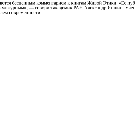
ются бесценным комментарием к книгам Живой Этики. «Ее публ
я культурным», — говорил академик РАН Александр Яншин. Учены
елем современности.