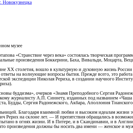
. Новокузнецка
нном музее
тапова «Странствие через века» состоялась творческая програм
льные произведения Боккерини, Баха, Вивальди, Моцарта, Вец
вине ХХ столетия, вошло в культурную и духовную жизнь России
и ответы на волнующие вопросы бытия. Прежде всего, это раб
атской экспедиции Николая Рериха, в создании научного Инсти
риха).
новы буддизма», очерков «Знамя Преподобного Сергия Радонеж
кому журналисту А.П. Синнету, изданных под названием «Чаша 
та, Будды, Сергия Радонежского, Акбара, Аполлония Тианского
льницей. Благодаря взаимной любви и высоким идеалам жизни 
 Рерих на склоне лет. — И препятствия обращались в возможно
ытано в огнях жизни. И в Питере, и в Скандинавии, и в Англии,
, что произведения должны бы носить два имени — женское и му