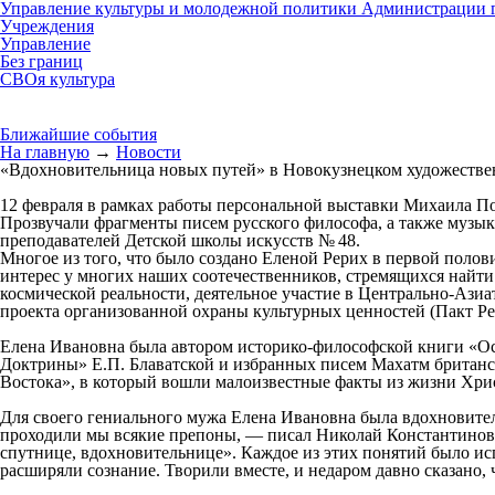
Управление культуры и молодежной политики Администрации г
Учреждения
Управление
Без границ
СВОя культура
Ближайшие события
На главную
→
Новости
«Вдохновительница новых путей» в Новокузнецком художестве
12 февраля в рамках работы персональной выставки Михаила По
Прозвучали фрагменты писем
русского философа, а также
музыка
преподавателей Детской школы искусств № 48.
Многое из того, что было создано Еленой Рерих в первой поло
интерес у многих наших соотечественников, стремящихся найт
космической реальности, деятельное участие в Центрально-Ази
проекта организованной охраны культурных ценностей (Пакт Ре
Елена Ивановна была автором историко-философской книги «Ос
Доктрины» Е.П. Блаватской и избранных писем Махатм британс
Востока», в который вошли малоизвестные факты из жизни Хрис
Для своего гениального мужа Елена Ивановна была вдохновите
проходили мы всякие препоны, — писал Николай Константинович
спутнице, вдохновительнице». Каждое из этих понятий было исп
расширяли сознание. Творили вместе, и недаром давно сказано