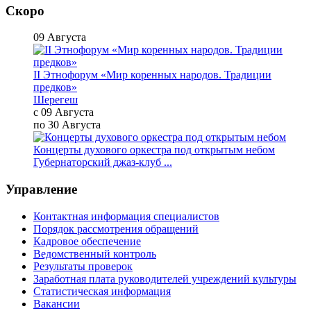
Скоро
09 Августа
II Этнофорум «Мир коренных народов. Традиции
предков»
Шерегеш
с 09 Августа
по 30 Августа
Концерты духового оркестра под открытым небом
Губернаторский джаз-клуб ...
Управление
Контактная информация специалистов
Порядок рассмотрения обращений
Кадровое обеспечение
Ведомственный контроль
Результаты проверок
Заработная плата руководителей учреждений культуры
Статистическая информация
Вакансии