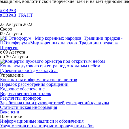
эмоциями, воплотит свои творческие идеи и найдёт единомыш
#ЕВРАЗ
#ЕВРАЗ_ГРАНТ
23 Августа 2022
Скоро
09 Августа
II Этнофорум «Мир коренных народов. Традиции предков»
Шерегеш
с 09 Августа
по 30 Августа
Концерты духового оркестра под открытым небом
Губернаторский джаз-клуб ...
Управление
Контактная информация специалистов
Порядок рассмотрения обращений
Кадровое обеспечение
Ведомственный контроль
Результаты проверок
Заработная плата руководителей учреждений культуры
Статистическая информация
Вакансии
Памятники
Информационные надписи и обозначения
Уведомления о планируемом проведении работ