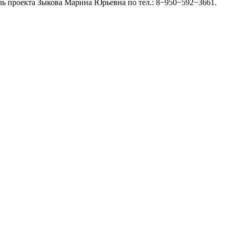
ль проекта Зыкова Марина Юрьевна по тел.: 8−950−592−3661.