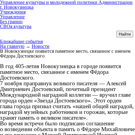
Управление культуры и молодежной политики Администрации
г. Новокузнецка
Учреждения
Управление
Без границ
СВОя культура
Ближайшие события
На главную
→
Новости
В Новокузнецке появится памятное место, связанное с именем
Фёдора Достоевского
В год 405-летия Новокузнецка в городе появится
памятное место, связанное с именем Фёдора
Достоевского.
7 ноября праправнук великого писателя — Алексей
Дмитриевич Достоевский, почетный президент
Международной наградной коллегии — вручил главе
города орден «Звезда Достоевского». Этот орден
глава города призвал считать «нашей общей наградой,
наградой музейных работников и горожан, которые
хранят память о великом писателе».
Во время встречи было подписано соглашение
о возведении объекта в память о Фёдоре Михайловиче
и его венчании с Марией Дмитриевной Исаевой