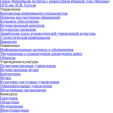
Герои Чернобыля: встреча с режиссёром Ириной Тин (Москва)
ЦГБ им. Н.В. Гоголя
Управление
Контактная информация специалистов
Порядок рассмотрения обращений
Кадровое обеспечение
Ведомственный контроль
Результаты проверок
Заработная плата руководителей учреждений культуры
Статистическая информация
Вакансии
Памятники
Информационные надписи и обозначения
Уведомления о планируемом проведении работ
Объекты
Учреждения культуры
Подведомственные учреждения
Ведомственные музеи
Библиотеки
Музеи
Культурно-досуговые учреждения
Образовательные учреждения
Молодежные организации
Конкурсы
Городские
Областные
Федеральные
Международные