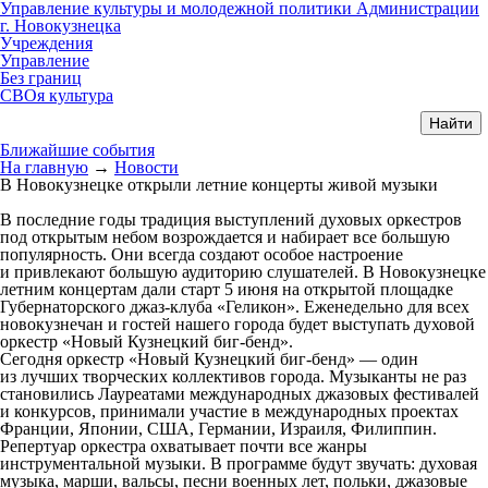
Управление культуры и молодежной политики Администрации
г. Новокузнецка
Учреждения
Управление
Без границ
СВОя культура
Ближайшие события
На главную
→
Новости
В Новокузнецке открыли летние концерты живой музыки
В последние годы традиция выступлений духовых оркестров
под открытым небом возрождается и набирает все большую
популярность. Они всегда создают особое настроение
и привлекают большую аудиторию слушателей. В Новокузнецке
летним концертам дали старт 5 июня на открытой площадке
Губернаторского джаз-клуба «Геликон». Еженедельно для всех
новокузнечан и гостей нашего города будет выступать духовой
оркестр «Новый Кузнецкий биг-бенд».
Сегодня оркестр «Новый Кузнецкий биг-бенд» — один
из лучших творческих коллективов города. Музыканты не раз
становились Лауреатами международных джазовых фестивалей
и конкурсов, принимали участие в международных проектах
Франции, Японии, США, Германии, Израиля, Филиппин.
Репертуар оркестра охватывает почти все жанры
инструментальной музыки. В программе будут звучать: духовая
музыка, марши, вальсы, песни военных лет, польки, джазовые