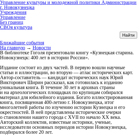
Управление культуры и молодежной политики Администрации
г. Новокузнецка
Учреждения
Управление
Без границ
СВОя культура
Ближайшие события
На главную
→
Новости
В библиотеке Гоголя презентовали книгу «Кузнецкая старина.
Новокузнецк: 400 лет в истории России».
Издание состоит из двух частей. В первую вошли научные
статьи и иллюстрации, во вторую — атлас исторических карт.
Автор-составитель — кандидат исторических наук Юрий
Викторович Ширин рассказал, как готовилась к изданию
уникальная книга. В течение 30 лет в архивах страны
и на археологических площадках по крупицам собирался
материал для юбилейного издания. Богато иллюстрированная
книга, посвященная 400-летию г. Новокузнецка, итог
многолетней работы по изучению истории Кузнецка и его
окрестностей. В ней представлены исторические очерки
о становлении нашего города с XVII по начало XX века.
Авторский коллектив, известные историки, ученые,
исследователи основных периодов истории Новокузнецка,
подбирался более 20 лет.