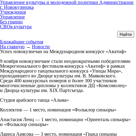
Управление культуры и молодежной политики Администрации
г. Новокузнецка
Учреждения
Управление
Без границ
СВОя культура
Ближайшие события
На главную
→
Новости
Успех новокузнечан на Международном конкурсе «Аватиф»
9 ноября новокузнечане стали неоднократными победителями
Межрегионального фестиваля-конкурса «Аватиф» в рамках
Международного танцевального конкурса «Улицы Мира»,
проходившего во Дворце культуры им. В. Маяковского.
Среди 400 конкурсных номеров и более 300 участников
многочисленные дипломы у коллективов ДЦ «Комсомолец»
и Дворца культуры им. XIX Партсъезда.
Студия арабского танца «Альма»
Коллектив — 1 место, номинация «Фольклор синьоры»
Анастасия Ленц — 1 место, номинации «Ориенталь синьоры»
и «Фольклор синьоры»
Лариса Арясова — 3 место, номинация «Гранд синьоры