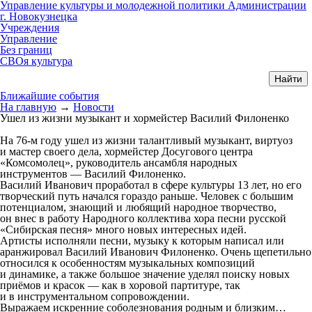
Управление культуры и молодежной политики Администрации
г. Новокузнецка
Учреждения
Управление
Без границ
СВОя культура
Ближайшие события
На главную
→
Новости
Ушел из жизни музыкант и хормейстер Василий Филоненко
На 76-м году ушел из жизни талантливый музыкант, виртуоз
и мастер своего дела, хормейстер Досугового центра
«Комсомолец», руководитель ансамбля народных
инструментов — Василий Филоненко.
Василий Иванович проработал в сфере культуры 13 лет, но его
творческий путь начался гораздо раньше. Человек с большим
потенциалом, знающий и любящий народное творчество,
он внес в работу Народного коллектива хора песни русской
«Сибирская песня» много новых интересных идей.
Артисты исполняли песни, музыку к которым написал или
аранжировал Василий Иванович Филоненко. Очень щепетильно
относился к особенностям музыкальных композиций
и динамике, а также большое значение уделял поиску новых
приёмов и красок — как в хоровой партитуре, так
и в инструментальном сопровождении.
Выражаем искренние соболезнования родным и близким…