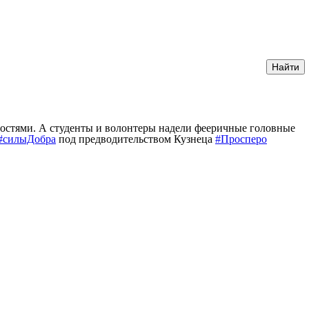
ностями. А студенты и волонтеры надели фееричные головные
#силыДобра
под предводительством Кузнеца
#Просперо