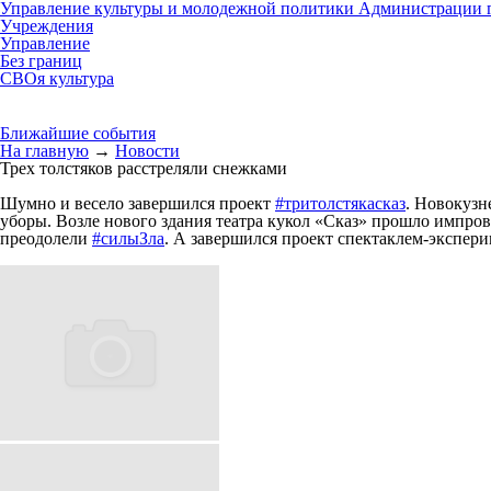
Управление культуры и молодежной политики Администрации г
Учреждения
Управление
Без границ
СВОя культура
Ближайшие события
На главную
→
Новости
Трех толстяков расстреляли снежками
Шумно и весело завершился проект
#тритолстякасказ
. Новокузн
уборы. Возле нового здания театра кукол «Сказ» прошло импро
преодолели
#силыЗла
. А завершился проект спектаклем-экспери