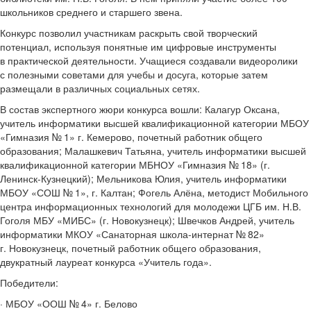
школьников среднего и старшего звена.
Конкурс позволил участникам раскрыть свой творческий
потенциал, используя понятные им цифровые инструменты
в практической деятельности. Учащиеся создавали видеоролики
с полезными советами для учебы и досуга, которые затем
размещали в различных социальных сетях.
В состав экспертного жюри конкурса вошли: Калагур Оксана,
учитель информатики высшей квалификационной категории МБОУ
«Гимназия № 1» г. Кемерово, почетный работник общего
образования; Малашкевич Татьяна, учитель информатики высшей
квалификационной категории МБНОУ «Гимназия № 18» (г.
Ленинск-Кузнецкий); Мельникова Юлия, учитель информатики
МБОУ «СОШ № 1», г. Калтан; Фогель Алёна, методист Мобильного
центра информационных технологий для молодежи ЦГБ им. Н.В.
Гоголя МБУ «МИБС» (г. Новокузнецк); Швечков Андрей, учитель
информатики МКОУ «Санаторная школа-интернат № 82»
г. Новокузнецк, почетный работник общего образования,
двукратный лауреат конкурса «Учитель года».
Победители:
· МБОУ «ООШ № 4» г. Белово