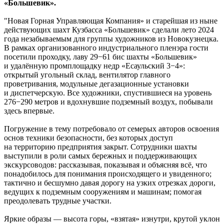
«Большевик».
"Новая Горная Управляющая Компания» и старейшая из ныне
действующих шахт Кузбасса «Большевик» сделали лето 2024
года незабываемым для группы художников из Новокузнецка.
В рамках организованного индустриального пленэра гости
посетили проходку, лаву 29−61 бис шахты «Большевик»
и удалённую промплощадку недр «Есаульский 3−4»:
открытый угольный склад, вентилятор главного
проветривания, модульные дегазационные установки
и диспетчерскую. Все художники, спустившиеся на уровень
276−290 метров и вдохнувшие подземный воздух, побывали
здесь впервые.
Погружение в тему потребовало от семерых авторов освоения
основ техники безопасности, без которых доступ
на территорию предприятия закрыт. Сотрудники шахты
выступили в роли самых бережных и поддерживающих
экскурсоводов: рассказывая, показывая и объясняя всё, что
понадобилось для понимания происходящего и увиденного;
тактично и бесшумно давая дорогу на узких отрезках дороги,
ведущих к подземным сооружениям и машинам; помогая
преодолевать трудные участки.
Яркие образы — высота горы, «взятая» изнутри, крутой уклон