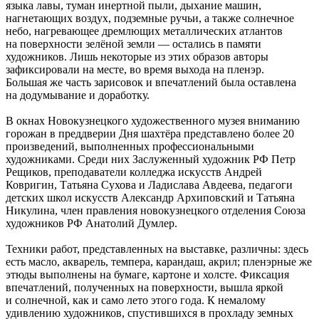
языка лавы, туман инертной пыли, дыхание машин,
нагнетающих воздух, подземные ручьи, а также солнечное
небо, нагревающее дремлющих металлических атлантов
на поверхности зелёной земли — остались в памяти
художников. Лишь некоторые из этих образов авторы
зафиксировали на месте, во время выхода на пленэр.
Большая же часть зарисовок и впечатлений была оставлена
на додумывание и доработку.
В окнах Новокузнецкого художественного музея вниманию
горожан в преддверии Дня шахтёра представлено более 20
произведений, выполненных профессиональными
художниками. Среди них Заслуженный художник РФ Петр
Рещиков, преподаватели колледжа искусств Андрей
Ковригин, Татьяна Сухова и Ладислава Авдеева, педагоги
детских школ искусств Александр Архиповский и Татьяна
Никулина, член правления новокузнецкого отделения Союза
художников РФ Анатолий Думлер.
Техники работ, представленных на выставке, различны: здесь
есть масло, акварель, темпера, карандаш, акрил; пленэрные же
этюды выполнены на бумаге, картоне и холсте. Фиксация
впечатлений, полученных на поверхности, вышла яркой
и солнечной, как и само лето этого года. К немалому
удивлению художников, спустившихся в прохладу земных