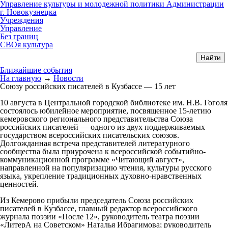
Управление культуры и молодежной политики Администрации
г. Новокузнецка
Учреждения
Управление
Без границ
СВОя культура
Ближайшие события
На главную
→
Новости
Союзу российских писателей в Кузбассе — 15 лет
10 августа в Центральной городской библиотеке им. Н.В. Гоголя
состоялось юбилейное мероприятие, посвященное 15-летию
кемеровского регионального представительства Союза
российских писателей — одного из двух поддерживаемых
государством всероссийских писательских союзов.
Долгожданная встреча представителей литературного
сообщества была приурочена к всероссийской событийно-
коммуникационной программе «Читающий август»,
направленной на популяризацию чтения, культуры русского
языка, укрепление традиционных духовно-нравственных
ценностей.
Из Кемерово прибыли председатель Союза российских
писателей в Кузбассе, главный редактор всероссийского
журнала поэзии «После 12», руководитель театра поэзии
«ЛитерА на Советском» Наталья Ибрагимова; руководитель