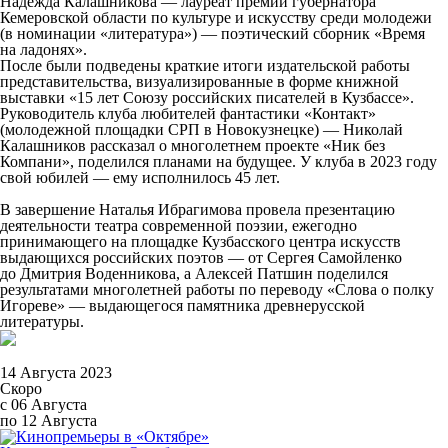
Надежда Калашникова — лауреат премии губернатора
Кемеровской области по культуре и искусству среди молодежи
(в номинации «литература») — поэтический сборник «Время
на ладонях».
После были подведены краткие итоги издательской работы
представительства, визуализированные в форме книжной
выставки «15 лет Союзу российских писателей в Кузбассе».
Руководитель клуба любителей фантастики «Контакт»
(молодежной площадки СРП в Новокузнецке) — Николай
Калашников рассказал о многолетнем проекте «Ник без
Компани», поделился планами на будущее. У клуба в 2023 году
свой юбилей — ему исполнилось 45 лет.
В завершение Наталья Ибрагимова провела презентацию
деятельности театра современной поэзии, ежегодно
принимающего на площадке Кузбасского центра искусств
выдающихся российских поэтов — от Сергея Самойленко
до Дмитрия Воденникова, а Алексей Патшин поделился
результатами многолетней работы по переводу «Слова о полку
Игореве» — выдающегося памятника древнерусской
литературы.
14 Августа 2023
Скоро
с 06 Августа
по 12 Августа