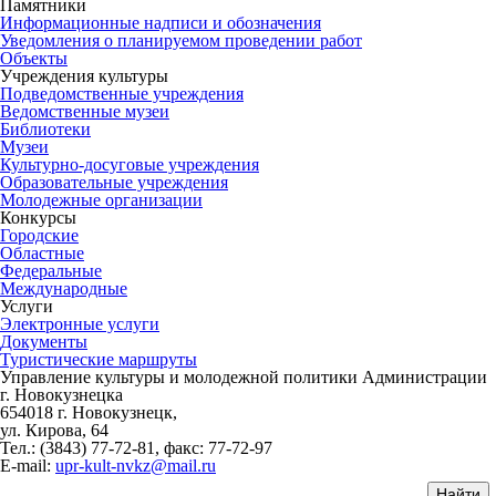
Памятники
Информационные надписи и обозначения
Уведомления о планируемом проведении работ
Объекты
Учреждения культуры
Подведомственные учреждения
Ведомственные музеи
Библиотеки
Музеи
Культурно-досуговые учреждения
Образовательные учреждения
Молодежные организации
Конкурсы
Городские
Областные
Федеральные
Международные
Услуги
Электронные услуги
Документы
Туристические маршруты
Управление культуры и молодежной политики Администрации
г. Новокузнецка
654018 г. Новокузнецк,
ул. Кирова, 64
Тел.: (3843)
77-72-81
, факс:
77-72-97
E-mail:
upr-kult-nvkz@mail.ru