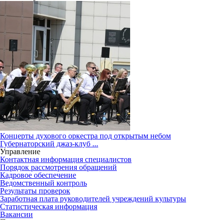
Концерты духового оркестра под открытым небом
Губернаторский джаз-клуб ...
Управление
Контактная информация специалистов
Порядок рассмотрения обращений
Кадровое обеспечение
Ведомственный контроль
Результаты проверок
Заработная плата руководителей учреждений культуры
Статистическая информация
Вакансии