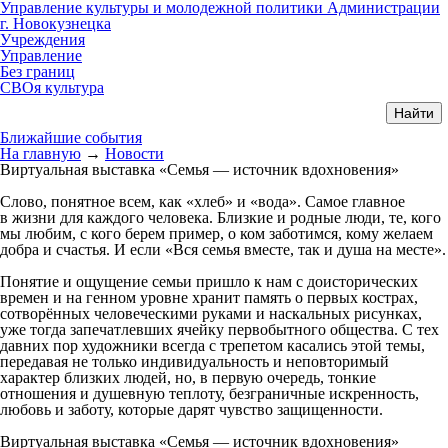
Управление культуры и молодежной политики Администрации
г. Новокузнецка
Учреждения
Управление
Без границ
СВОя культура
Ближайшие события
На главную
→
Новости
Виртуальная выставка «Семья — источник вдохновения»
Слово, понятное всем, как «хлеб» и «вода». Самое главное
в жизни для каждого человека. Близкие и родные люди, те, кого
мы любим, с кого берем пример, о ком заботимся, кому желаем
добра и счастья. И если «Вся семья вместе, так и душа на месте».
Понятие и ощущение семьи пришло к нам с доисторических
времен и на генном уровне хранит память о первых кострах,
сотворённых человеческими руками и наскальных рисунках,
уже тогда запечатлевших ячейку первобытного общества. С тех
давних пор художники всегда с трепетом касались этой темы,
передавая не только индивидуальность и неповторимый
характер близких людей, но, в первую очередь, тонкие
отношения и душевную теплоту, безграничные искренность,
любовь и заботу, которые дарят чувство защищенности.
Виртуальная выставка «Семья — источник вдохновения»