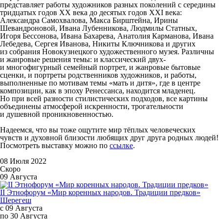
представляет работы художников разных поколений с середины
тридцатых годов XX века до десятых годов XXI века:
Александра Самохвалова, Макса Бирштейна, Ирины
Шевандроновой, Ивана Лубенникова, Людмилы Статных,
Игоря Бессонова, Ивана Бахарева, Анатолия Карманова, Ивана
Лебедева, Сергея Иванова, Никиты Ключникова и других
из собрания Новокузнецкого художественного музея. Различны
и жанровые решения темы: и классический двух-
и многофигурный семейный портрет, и жанровые бытовые
сценки, и портреты родственников художников, и работы,
выполненные по мотивам темы «мать и дитя», где в центре
композиции, как в эпоху Ренессанса, находится младенец.
Но при всей разности стилистических подходов, все картины
объединены атмосферой искренности, трогательности
и душевной проникновенностью.
Надеемся, что вы тоже ощутите мир тёплых человеческих
чувств и духовной близости любящих друг друга родных людей!
Посмотреть выставку можно по
ссылке
.
08 Июля 2022
Скоро
09 Августа
II Этнофорум «Мир коренных народов. Традиции предков»
Шерегеш
с 09 Августа
по 30 Августа