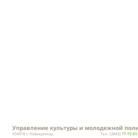
Порядок рассмотрения
Уведомления о планируе
обращений
проведении работ
Кадровое обеспечение
Объекты
Ведомственный контроль
Результаты проверок
Заработная плата
руководителей учреждений
культуры
Статистическая информация
Вакансии
Управление культуры и молодежной поли
654018 г. Новокузнецк,
Тел.: (3843)
77-72-81