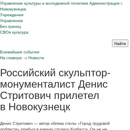
Управление культуры и молодежной политики Администрации г.
Новокузнецка
Учреждения
Управление
Без границ
СВОя культура
Ближайшие события
На главную
→
Новости
Российский скульптор-
монументалист Денис
Стритович прилетел
в Новокузнецк
Денис Стритович — автор облика стелы «Город трудовой
доблести» прибыл в южную столицу Кузбасса. Он не не