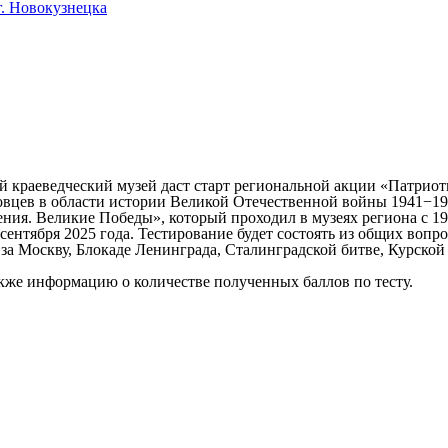
. Новокузнецка
й краеведческий музей даст старт региональной акции «Патриот
овцев в области истории Великой Отечественной войны 1941−19
ия. Великие Победы», который проходил в музеях региона с 19 н
5 сентября 2025 года. Тестирование будет состоять из общих воп
а Москву, Блокаде Ленинграда, Сталинградской битве, Курской
кже информацию о количестве полученных баллов по тесту.