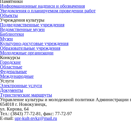
Памятники
Информационные надписи и обозначения
Уведомления о планируемом проведении работ
Объекты
Учреждения культуры
Подведомственные учреждения
Ведомственные музеи
Библиотеки
Музеи
Культурно-досуговые учреждения
Образовательные учреждения
Молодежные организации
Конкурсы
Городские
Областные
Федеральные
Международные
Услуги
Электронные услуги
Документы
Туристические маршруты
Управление культуры и молодежной политики Администрации г
654018 г. Новокузнецк,
ул. Кирова, 64
Тел.: (3843)
77-72-81
, факс:
77-72-97
E-mail:
upr-kult-nvkz@mail.ru