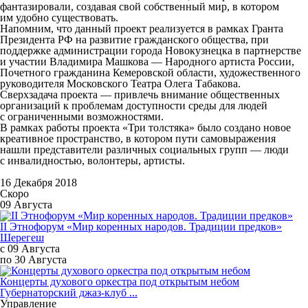
фантазировали, создавая свой собственный мир, в котором
им удобно существовать.
Напомним, что данный проект реализуется в рамках Гранта
Президента РФ на развитие гражданского общества, при
поддержке администрации города Новокузнецка в партнерстве
и участии Владимира Машкова — Народного артиста России,
Почетного гражданина Кемеровской области, художественного
руководителя Московского Театра Олега Табакова.
Сверхзадача проекта — привлечь внимание общественных
организаций к проблемам доступности среды для людей
с ограниченными возможностями.
В рамках работы проекта «Три толстяка» было создано новое
креативное пространство, в котором пути самовыражения
нашли представители различных социальных групп — люди
с инвалидностью, волонтеры, артисты.
16 Декабря 2018
Скоро
09 Августа
II Этнофорум «Мир коренных народов. Традиции предков»
Шерегеш
с 09 Августа
по 30 Августа
Концерты духового оркестра под открытым небом
Губернаторский джаз-клуб ...
Управление