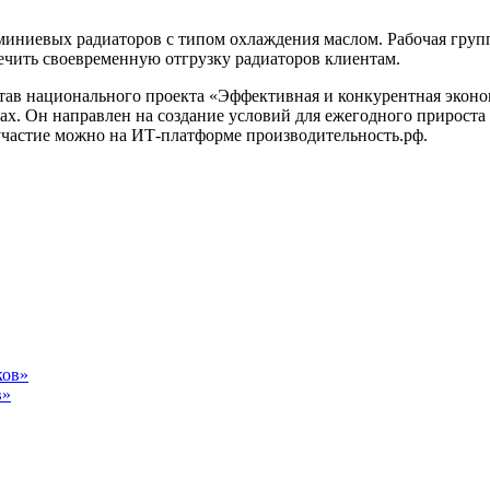
вых радиаторов с типом охлаждения маслом. Рабочая группа 
печить своевременную отгрузку радиаторов клиентам.
став национального проекта «Эффективная и конкурентная экон
ах. Он направлен на создание условий для ежегодного прироста
участие можно на ИТ-платформе производительность.рф.
в»