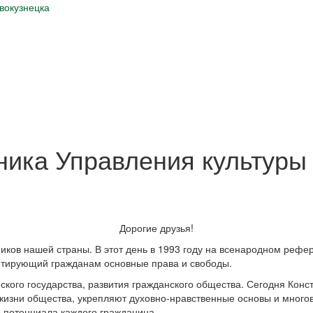
вокузнецка
ника Управления культуры
Дорогие друзья!
ников нашей страны. В этот день в 1993 году на всенародном ре
антирующий гражданам основные права и свободы.
ого государства, развития гражданского общества. Сегодня Конс
жизни общества, укрепляют духовно-нравственные основы и многов
о потенциала каждого гражданина.