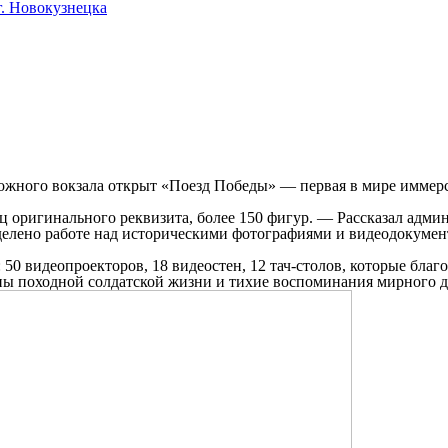
. Новокузнецка
рожного вокзала открыт «Поезд Победы» — первая в мире иммерс
иц оригинального реквизита, более 150 фигур. — Рассказал адм
елено работе над историческими фотографиями и видеодокумент
50 видеопроекторов, 18 видеостен, 12 тач-столов, которые бла
ны походной солдатской жизни и тихие воспоминания мирного 