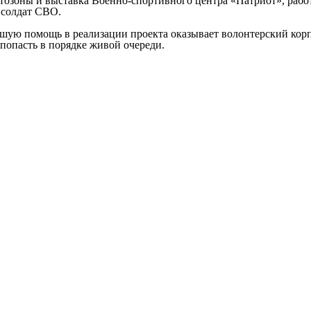
озоны и выставка Военно-спортивного центра «Патриот», рабо
 солдат СВО.
льшую помощь в реализации проекта оказывает волонтерский корп
попасть в порядке живой очереди.