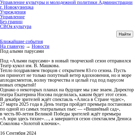
Управление культуры и молодежной политики Администрации
г. Новокузнецка
Учреждения
Управление
Без границ
СВОя культура
Ближайшие события
На главную
→
Новости
Под алыми парусами
Под «Алыми парусами» в новый творческий сезон отправился
Театр кукол им. В. Машкова.
Тепло поздравляем творцов с открытием 83-го сезона. Пусть
он принесет не только попутный ветер вдохновения, но и море
аплодисментов, волну творчества и целый год под парусом
новых открытий!
Однако о некоторых планах на будущее мы уже знаем. Директор
театра Екатерина Носова поделилась, каким будет этот сезон.
В декабре зрителей ждёт спектакль «Алиса в Стране чудес»,
27 марта 2025 года в День театра пройдет премьера постановки
по одной из самых театральных пьес — «Вишнёвый сад»,
в честь 80-летия Великой Победы зрителей ждёт премьера
«А зори здесь тихие»…, а завершится сезон спектаклем Дениса
Соколова «Золотой ключик».
16 Сентября 2024