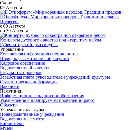
Скоро
09 Августа
II Этнофорум «Мир коренных народов. Традиции предков»
Шерегеш
с 09 Августа
по 30 Августа
Концерты духового оркестра под открытым небом
Губернаторский джаз-клуб ...
Управление
Контактная информация специалистов
Порядок рассмотрения обращений
Кадровое обеспечение
Ведомственный контроль
Результаты проверок
Заработная плата руководителей учреждений культуры
Статистическая информация
Вакансии
Памятники
Информационные надписи и обозначения
Уведомления о планируемом проведении работ
Объекты
Учреждения культуры
Подведомственные учреждения
Ведомственные музеи
Библиотеки
Музеи