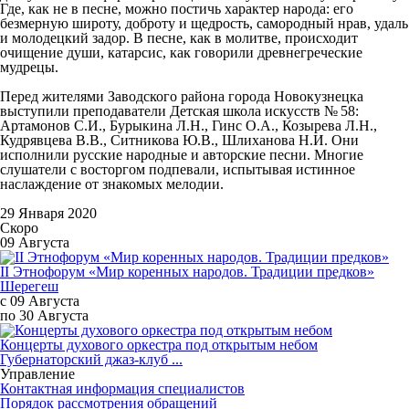
Где, как не в песне, можно постичь характер народа: его
безмерную широту, доброту и щедрость, самородный нрав, удаль
и молодецкий задор. В песне, как в молитве, происходит
очищение души, катарсис, как говорили древнегреческие
мудрецы.
Перед жителями Заводского района города Новокузнецка
выступили преподаватели Детская школа искусств № 58:
Артамонов С.И., Бурыкина Л.Н., Гинс О.А., Козырева Л.Н.,
Кудрявцева В.В., Ситникова Ю.В., Шлиханова Н.И. Они
исполнили русские народные и авторские песни. Многие
слушатели с восторгом подпевали, испытывая истинное
наслаждение от знакомых мелодии.
29 Января 2020
Скоро
09 Августа
II Этнофорум «Мир коренных народов. Традиции предков»
Шерегеш
с 09 Августа
по 30 Августа
Концерты духового оркестра под открытым небом
Губернаторский джаз-клуб ...
Управление
Контактная информация специалистов
Порядок рассмотрения обращений