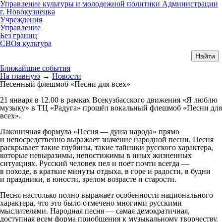
Управление культуры и молодежной политики Администрации
г. Новокузнецка
Учреждения
Управление
Без границ
СВОя культура
Ближайшие события
На главную
→
Новости
Песенный флешмоб «Песни для всех»
21 января в 12.00 в рамках Всекузбасского движения «Я люблю
музыку» в ТЦ «Радуга» прошёл вокальный флешмоб «Песни для
всех».
Лаконичная формула «Песня — душа народа» прямо
и непосредственно выражает значение народной песни. Песня
раскрывает такие глубины, такие тайники русского характера,
которые невыразимы, непостижимы в иных жизненных
ситуациях.
Русский человек пел и поет почти всегда —
в походе, в краткие минуты отдыха, в горе и радости, в будни
и праздники, в юности, зрелом возрасте и старости.
Песня настолько полно выражает особенности национального
характера, что это было отмечено многими русскими
мыслителями. Народная песня — самая демократичная,
доступная всем форма приобщения к музыкальному творчеству.