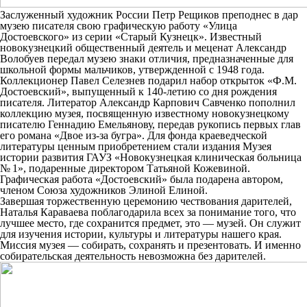
Заслуженный художник России Петр Рещиков преподнес в дар
музею писателя свою графическую работу «Улица
Достоевского» из серии «Старый Кузнецк». Известный
новокузнецкий общественный деятель и меценат Александр
Волобуев передал музею знаки отличия, предназначенные для
школьной формы мальчиков, утвержденной с 1948 года.
Коллекционер Павел Селезнев подарил набор открыток «Ф.М.
Достоевский», выпущенный к 140-летию со дня рождения
писателя. Литератор Александр Карпович Савченко пополнил
коллекцию музея, посвященную известному новокузнецкому
писателю Геннадию Емельянову, передав рукопись первых глав
его романа «Двое из-за бугра». Для фонда краеведческой
литературы ценным приобретением стали издания Музея
истории развития ГАУЗ «Новокузнецкая клиническая больница
№ 1», подаренные директором Татьяной Кожевиной.
Графическая работа «Достоевский» была подарена автором,
членом Союза художников Элиной Елиной.
Завершая торжественную церемонию чествования дарителей,
Наталья Караваева поблагодарила всех за понимание того, что
лучшее место, где сохранится предмет, это — музей. Он служит
для изучения истории, культуры и литературы нашего края.
Миссия музея — собирать, сохранять и презентовать. И именно
собирательская деятельность невозможна без дарителей.