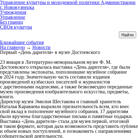
Управление культуры и молодежной политики Администрации
г. Новокузнецка
Учреждения
Управление
Без границ
СВОя культура
Ближайшие события
На главную
→
Новости
Первый «День дарителя» в музее Достоевского
23 января в Литературно-мемориальном музее Ф. М.
Достоевского открылась выставка «День дарителя», где были
представлены экспонаты, пополнившие музейное собрание
в 2024 году. Значительную часть составили издания
произведений кузбасских писателей и журналистов
с дарственными надписями, а также безвозмездно переданные
музею произведения изобразительного искусства, предметы,
книги.
Директор музея Эмилия Шестакова и главный хранитель
Наталья Караваева выразили признательность всем, кто внес
свой вклад в пополнение музейного собрания. 17 дарителям
были вручены благодарственные письма и памятные подарки.
Выставка «День дарителя» стала для музея первой, итоговой
в таком формате, которая дала возможность представить публике
и объем новых поступлений, и познакомить с направлениями
собирательской деятельности.