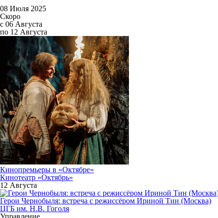
08 Июля 2025
Скоро
с 06 Августа
по 12 Августа
Кинопремьеры в «Октябре»
Кинотеатр «Октябрь»
12 Августа
Герои Чернобыля: встреча с режиссёром Ириной Тин (Москва)
ЦГБ им. Н.В. Гоголя
Управление