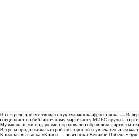
На встрече присутствовал внук художника-фронтовика — Валер
специалист по библиотечному маркетингу МИБС вручила сертиф
Музыкальными подарками порадовали собравшихся артисты теат
Встреча продолжилась игрой-викториной и увлекательным маст
Книжная выставка «Книги — ровесники Великой Победы» будет 