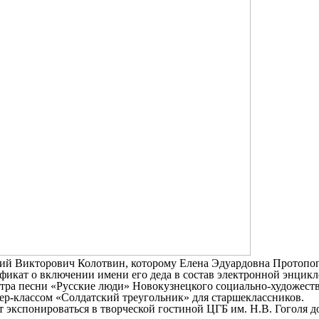
ий Викторович Колотвин, которому Елена Эдуардовна Протопопо
икат о включении имени его деда в состав электронной энцикл
ра песни «Русские люди» Новокузнецкого социально-художестве
ер-классом «Солдатский треугольник» для старшеклассников.
экспонироваться в творческой гостиной ЦГБ им. Н.В. Гоголя д