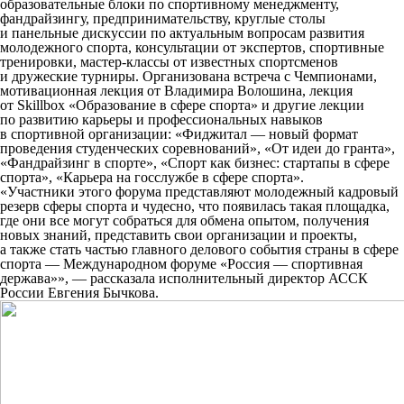
образовательные блоки по спортивному менеджменту,
фандрайзингу, предпринимательству, круглые столы
и панельные дискуссии по актуальным вопросам развития
молодежного спорта, консультации от экспертов, спортивные
тренировки, мастер-классы от известных спортсменов
и дружеские турниры. Организована встреча с Чемпионами,
мотивационная лекция от Владимира Волошина, лекция
от Skillbox «Образование в сфере спорта» и другие лекции
по развитию карьеры и профессиональных навыков
в спортивной организации: «Фиджитал — новый формат
проведения студенческих соревнований», «От идеи до гранта»,
«Фандрайзинг в спорте», «Спорт как бизнес: стартапы в сфере
спорта», «Карьера на госслужбе в сфере спорта».
«Участники этого форума представляют молодежный кадровый
резерв сферы спорта и чудесно, что появилась такая площадка,
где они все могут собраться для обмена опытом, получения
новых знаний, представить свои организации и проекты,
а также стать частью главного делового события страны в сфере
спорта — Международном форуме «Россия — спортивная
держава»»,
— рассказала исполнительный директор АССК
России Евгения Бычкова.