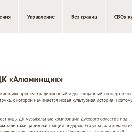
ения
Управление
Без границ
СВОя к
 ДК «Алюминщик»
юминщик» прошел традиционный и долгожданный концерт в че
 точка, с которой начинается новая культурная история. Поэтом
лестницы ДК музыкальные композиции Духового оркестра под
ом зале тоже царил настоящий подарок. Его украсили коллекти
т вдохновения картинами студии «Акварелька» до энергичной