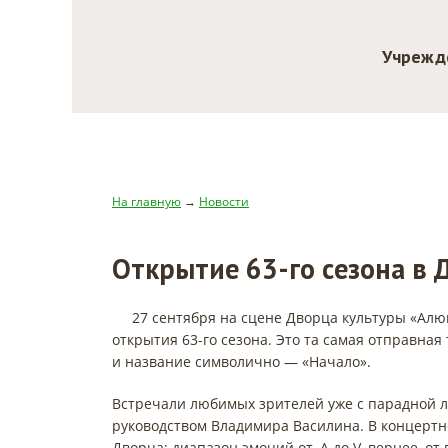
Учрежд
На главную
→
Новости
Открытие 63-го сезона в
27 сентября на сцене Дворца культуры «Ал
открытия 63-го сезона. Это та самая отправная
и название символично — «Начало».
Встречали любимых зрителей уже с парадной 
руководством Владимира Василина. В концертн
Дворца: диапазон эмоций от, А до V, вернее, о