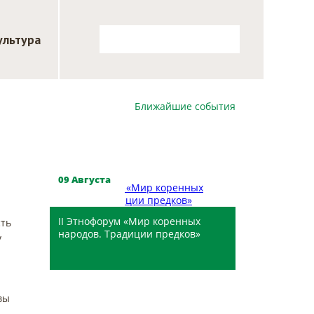
ультура
Ближайшие события
Скоро
09 Августа
II Этнофорум «Мир коренных
сть
народов. Традиции предков»
у
Шерегеш
вы