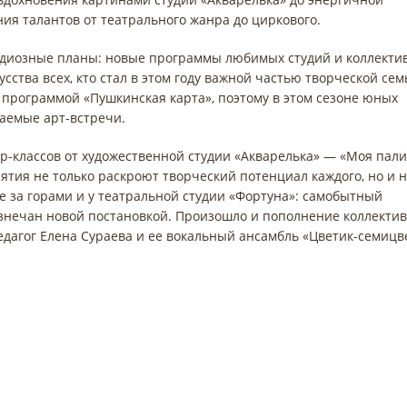
ния талантов от театрального жанра до циркового.
диозные планы: новые программы любимых студий и коллектив
ства всех, кто стал в этом году важной частью творческой сем
с программой «Пушкинская карта», поэтому в этом сезоне юных
аемые арт-встречи.
ер-классов от художественной студии «Акварелька» — «Моя пали
тия не только раскроют творческий потенциал каждого, но и 
е за горами и у театральной студии «Фортуна»: самобытный
узнечан новой постановкой. Произошло и пополнение коллекти
дагог Елена Сураева и ее вокальный ансамбль «Цветик-семицв