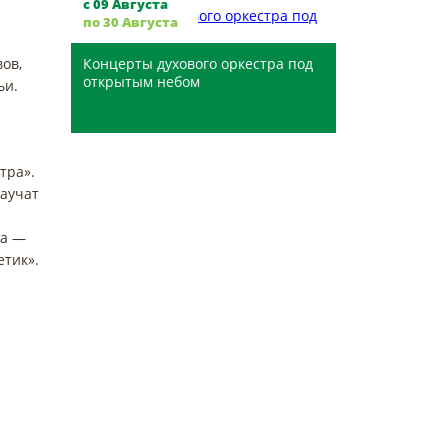
с 09 Августа
по 30 Августа
ов,
Концерты духового оркестра под
открытым небом
ьи.
Губернаторский джаз-клуб ...
тра».
научат
ва —
етик».