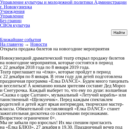
Управление культуры и молодежной политики Администрации
г. Новокузнецка
Учреждения
Управление
Без границ
СВОя культура
Ближайшие события
На главную
→
Новости
Открыта продажа билетов на новогодние мероприятия
Новокузнецкий драматический театр открыл продажу билетов
на новогодние мероприятия, которые состоятся в период
с 22 декабря 2018 года по 8 января 2019 года.
Театр приглашает на «ёлки», которые пройдут в период
с 22 декабря по 8 января. В этом году для детей подготовлена
праздничная программа «Ёлка DANCE». Будем много танцевать
и веселиться! А компанию юным зрителям составят Дед Мороз
и Снегурочка. Каждый выберет то, что ему по душе: волшебная
«Сказка о царе Салтане», музыкальный «Летучий корабль» или
таинственный «Щелкунчик». Перед каждым спектаклем
родителей и детей ждет яркая интермедия, творческие мастер-
классы. Обязательной составляющей «Ёлка DANCE» станет
зажигательная дискотека со сказочными персонажами.
Возрастное ограничение 0+.
Мы не забыли про взрослых! Их мы спешим пригласить
на «Ёлка БЛЮЗ», 27 декабря в 19.30. Праздничный вечер под