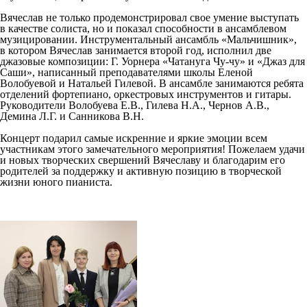
Вячеслав не только продемонстрировал свое умение выступать
в качестве солиста, но и показал способности в ансамблевом
музицировании. Инструментальный ансамбль «Мальчишник»,
в котором Вячеслав занимается второй год, исполнил две
джазовые композиции: Г. Уорнера «Чатануга Чу-чу» и «Джаз для
Саши», написанный преподавателями школы Еленой
Волобуевой и Натальей Гилевой. В ансамбле занимаются ребята
отделений фортепиано, оркестровых инструментов и гитары.
Руководители Волобуева Е.В., Гилева Н.А., Чернов А.В.,
Демина Л.Г. и Санникова В.Н.
Концерт подарил самые искренние и яркие эмоции всем
участникам этого замечательного мероприятия! Пожелаем удачи
и новых творческих свершений Вячеславу и благодарим его
родителей за поддержку и активную позицию в творческой
жизни юного пианиста.