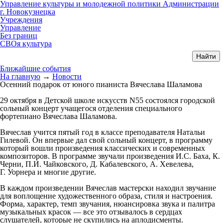
Управление культуры и молодежной политики Администрации
г. Новокузнецка
Учреждения
Управление
Без границ
СВОя культура
Ближайшие события
На главную
→
Новости
Осенний подарок от юного пианиста Вячеслава Шаламова
29 октября в Детской школе искусств N55 состоялся городской
сольный концерт учащегося отделения специального
фортепиано Вячеслава Шаламова.
Вячеслав учится пятый год в классе преподавателя Натальи
Гилевой. Он впервые дал свой сольный концерт, в программу
который вошли произведения классических и современных
композиторов. В программе звучали произведения И.С. Баха, К.
Черни, П.И. Чайковского, Д. Кабалевского, А. Хевелева,
Г. Уорнера и многие другие.
В каждом произведении Вячеслав мастерски находил звучание
для воплощение художественного образа, стиля и настроения.
Форма, характер, темп звучания, нюансировка звука и палитра
музыкальных красок — все это отзывалось в сердцах
слушателей, которые не скупились на аплодисменты.