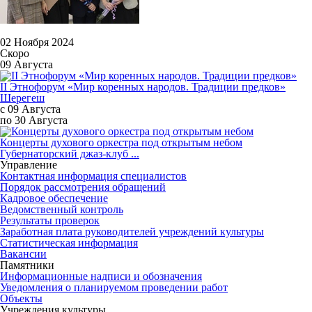
02 Ноября 2024
Скоро
09 Августа
II Этнофорум «Мир коренных народов. Традиции предков»
Шерегеш
с 09 Августа
по 30 Августа
Концерты духового оркестра под открытым небом
Губернаторский джаз-клуб ...
Управление
Контактная информация специалистов
Порядок рассмотрения обращений
Кадровое обеспечение
Ведомственный контроль
Результаты проверок
Заработная плата руководителей учреждений культуры
Статистическая информация
Вакансии
Памятники
Информационные надписи и обозначения
Уведомления о планируемом проведении работ
Объекты
Учреждения культуры