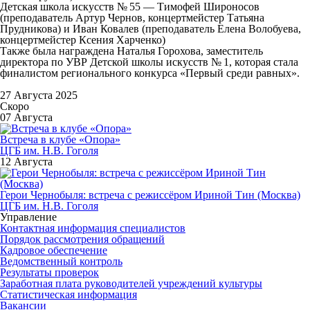
Детская школа искусств № 55 — Тимофей Широносов
(преподаватель Артур Чернов, концертмейстер Татьяна
Прудникова) и Иван Ковалев (преподаватель Елена Волобуева,
концертмейстер Ксения Харченко)
Также была награждена Наталья Горохова, заместитель
директора по УВР Детской школы искусств № 1, которая стала
финалистом регионального конкурса «Первый среди равных».
27 Августа 2025
Скоро
07 Августа
Встреча в клубе «Опора»
ЦГБ им. Н.В. Гоголя
12 Августа
Герои Чернобыля: встреча с режиссёром Ириной Тин (Москва)
ЦГБ им. Н.В. Гоголя
Управление
Контактная информация специалистов
Порядок рассмотрения обращений
Кадровое обеспечение
Ведомственный контроль
Результаты проверок
Заработная плата руководителей учреждений культуры
Статистическая информация
Вакансии