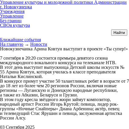
Управление культуры и молодежной политики Администрации
г. Новокузнецка
Учреждения
Управление
Без границ
СВОя культура
Ближайшие события
На главную
→
Новости
Новокузнечанка Арина Ковтун выступит в проекте «Ты супер!»
7 сентября в 20:20 состоится премьера девятого сезона
международного вокального конкурса на телеканале НТВ.
В этот день выступит выпускница Детской школы искусств №
55 Арина Ковтун, которая училась в классе преподавателя
Натальи Кислинской.
В конкурсе примут участие 50 талантливых ребят в возрасте от 7
до 18 лет из более чем 20 регионов России, включая новые
регионы — Луганскую и Донецкую народные республики,
а также из Абхазии, Беларуси и Грузии.
В этом году кресла звёздного жюри займут композитор,
народный артист России Игорь Крутой; певица, лидер рок-
группы «Ночные Снайперы» Диана Арбенина; актёр, певец
и телеведущий Стас Ярушин и певица, заслуженная артистка
России Алсу.
03 Сентября 2025