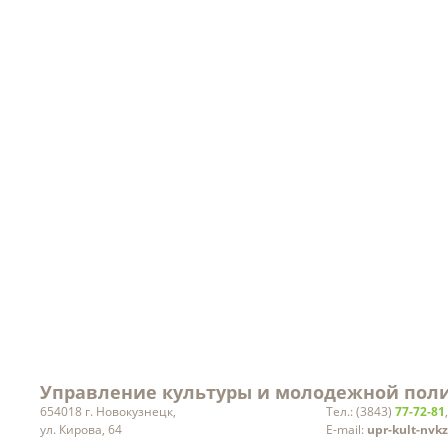
Порядок рассмотрения
Уведомления о планируе
обращений
проведении работ
Кадровое обеспечение
Объекты
Ведомственный контроль
Результаты проверок
Заработная плата
руководителей учреждений
культуры
Статистическая информация
Вакансии
Управление культуры и молодежной поли
654018 г. Новокузнецк,
Тел.: (3843)
77-72-81
ул. Кирова, 64
E-mail:
upr-kult-nvk