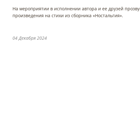
На мероприятии в исполнении автора и ее друзей прозв
произведения на стихи из сборника «Ностальгия».
04 Декабря 2024
Управление
Памятники
Контактная информация
Информационные надпис
специалистов
обозначения