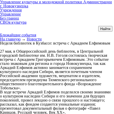
Управление культуры и молодежной политики Администрации
г. Новокузнецка
Учреждения
Управление
Без границ
СВОя культура
Ближайшие события
На главную
→
Новости
Неделя библиотек в Кузбассе: встреча с Аркадием Елфимовым
27 мая, в Общероссийский день библиотек, в Центральной
городской библиотеке им. Н.В. Гоголя состоялась творческая
встреча с Аркадием Григорьевичем Елфимовым. Это событие
стало знаковым для региона и города Новокузнецка, так как
Аркадий Елфимов активно занимается сохранением
культурного наследия Сибири, является почетным членом
Российской академии художеств, меценатом и издателем,
председателем президиума Тюменского регионального
общественного благотворительного фонда «Возрождение
Тобольска».
В ходе встречи Аркадий Елфимов поделился своими знаниями
о культурном наследии Сибири и его значении для будущих
поколений, провел лекцию о связи прошлого и настоящего;
рассказал, как фондом создаются уникальные издания;
презентовал документальный фильм о фотографе «Павел
Кривцов. Русский человек. Век ХХ».