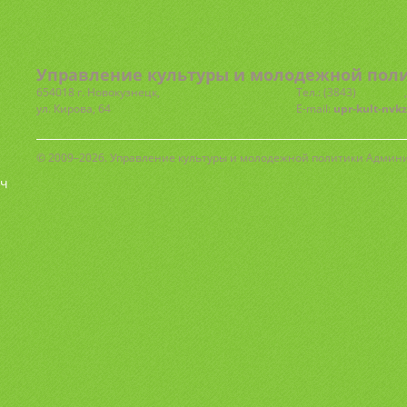
Управление культуры и молодежной поли
654018 г. Новокузнецк,
Тел.: (3843)
77-72-81
ул. Кирова, 64
E-mail:
upr-kult-nvk
© 2009–2026. Управление культуры и молодежной политики Админ
ч