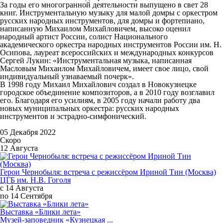
За годы его многогранной деятельности выпущено в свет 28
книг. Инструментальную музыку для малой домры с оркестром
русских народных инструментов, для домры и фортепиано,
написанную Михаилом Михайловичем, высоко оценил
народный артист России, солист Национального
академического оркестра народных инструментов России им. Н.
Осипова, лауреат всероссийских и международных конкурсов
Сергей Лукин: «Инструментальная музыка, написанная
Масловым Михаилом Михайловичем, имеет свое лицо, свой
индивидуальный узнаваемый почерк».
В 1998 году Михаил Михайлович создал в Новокузнецке
городское объединение композиторов, а в 2010 году возглавил
его. Благодаря его усилиям, в 2005 году начали работу два
новых муниципальных оркестра: русских народных
инструментов и эстрадно-симфонический.
05 Декабря 2022
Скоро
12 Августа
Герои Чернобыля: встреча с режиссёром Ириной Тин (Москва)
ЦГБ им. Н.В. Гоголя
с 14 Августа
по 14 Сентября
Выставка «Блики лета»
Музей-заповедник «Кузнецкая ...