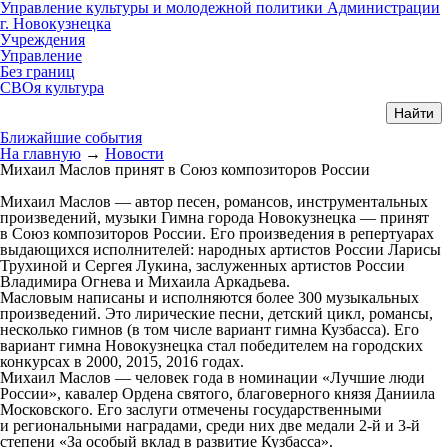
Управление культуры и молодежной политики Администрации
г. Новокузнецка
Учреждения
Управление
Без границ
СВОя культура
Ближайшие события
На главную
→
Новости
Михаил Маслов принят в Союз композиторов России
Михаил Маслов — автор песен, романсов, инструментальных
произведений, музыки Гимна города Новокузнецка — принят
в Союз композиторов России. Его произведения в репертуарах
выдающихся исполнителей: народных артистов России Ларисы
Трухиной и Сергея Лукина, заслуженных артистов России
Владимира Огнева и Михаила Аркадьева.
Масловым написаны и исполняются более 300 музыкальных
произведений. Это лирические песни, детский цикл, романсы,
несколько гимнов (в том числе вариант гимна Кузбасса). Его
вариант гимна Новокузнецка стал победителем на городских
конкурсах в 2000, 2015, 2016 годах.
Михаил Маслов — человек года в номинации «Лучшие люди
России», кавалер Ордена святого, благоверного князя Даниила
Московского. Его заслуги отмечены государственными
и региональными наградами, среди них две медали 2-й и 3-й
степени «За особый вклад в развитие Кузбасса».