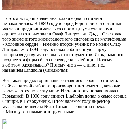
На этом история клавесина, клавикорда и спинета
не закончилась. В 1889 году в город Борн приехал органный
мастер и предприниматель со своими двумя учениками,
одного из которых звали Олаф Линдхольм. Да-да, Олаф, как
того знаменитого жизнерадостного снеговика из мультфильма
«Холодное сердце». Именно второй ученик по имени Олаф
Линдхольм в 1894 году основал собственную фирму
по производству музыкальных инструментов. Итак, намного
позднее эта фирма была переведена в Лейпциг. Почему
я об этом рассказываю? Потому что я — спинет под
названием Lindholm (Линдхольм).
Вот такая предыстория нашего главного героя — спинета.
Сейчас на этой фабрики производят инструменты, которые
разъезжаются по всему миру. И эта история не закончилась
Германией. В 1990 году спинет Lindholm попал в самое сердце
Сибири, в Новокузнецк. В том далеком году директор
музыкальной школы № 25 Татьяна Трошкина поехала
в Москву за новыми инструментами.