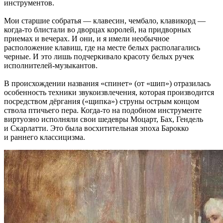
инструментов.
Мои старшие собратья — клавесин, чембало, клавикорд —
когда-то блистали во дворцах королей, на придворных
приемах и вечерах. И они, и я имели необычное
расположение клавиш, где на месте белых располагались
черные. И это лишь подчеркивало красоту белых ручек
исполнителей-музыкантов.
В происхождении названия «спинет» (от «шип») отразилась
особенность техники звукоизвлечения, которая производится
посредством дёргания («щипка») струны острым концом
ствола птичьего пера. Когда-то на подобном инструменте
виртуозно исполняли свои шедевры Моцарт, Бах, Гендель
и Скарлатти. Это была восхитительная эпоха Барокко
и раннего классицизма.