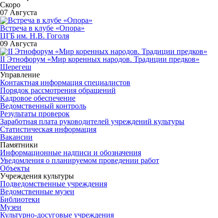
Скоро
07 Августа
Встреча в клубе «Опора»
ЦГБ им. Н.В. Гоголя
09 Августа
II Этнофорум «Мир коренных народов. Традиции предков»
Шерегеш
Управление
Контактная информация специалистов
Порядок рассмотрения обращений
Кадровое обеспечение
Ведомственный контроль
Результаты проверок
Заработная плата руководителей учреждений культуры
Статистическая информация
Вакансии
Памятники
Информационные надписи и обозначения
Уведомления о планируемом проведении работ
Объекты
Учреждения культуры
Подведомственные учреждения
Ведомственные музеи
Библиотеки
Музеи
Культурно-досуговые учреждения