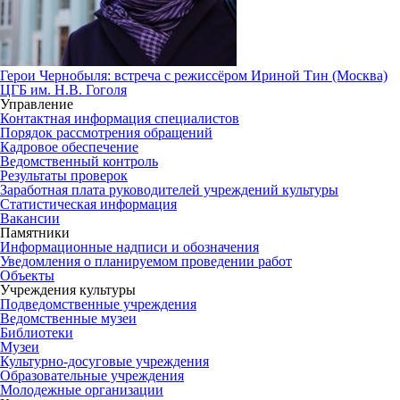
Герои Чернобыля: встреча с режиссёром Ириной Тин (Москва)
ЦГБ им. Н.В. Гоголя
Управление
Контактная информация специалистов
Порядок рассмотрения обращений
Кадровое обеспечение
Ведомственный контроль
Результаты проверок
Заработная плата руководителей учреждений культуры
Статистическая информация
Вакансии
Памятники
Информационные надписи и обозначения
Уведомления о планируемом проведении работ
Объекты
Учреждения культуры
Подведомственные учреждения
Ведомственные музеи
Библиотеки
Музеи
Культурно-досуговые учреждения
Образовательные учреждения
Молодежные организации