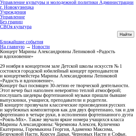
Управление культуры и молодежной политики Администрации
г. Новокузнецка
Учреждения
Управление
Без границ
СВОя культура
Ближайшие события
На главную
→
Новости
Концерт Марины Александровны Лепиковой «Радость
и вдохновение»
29 ноября в концертном зале Детской школы искусств № 1
состоялся городской юбилейный концерт преподавателя
и концертмейстера Марины Александровны Лепиковой
«Радость и вдохновение».
Концерт был посвящен 30-летию ее творческой деятельности.
Этот вечер был наполнен невероятно теплой атмосферой;
послушать шедевры фортепианной музыки пришли бывшие
выпускники, учащиеся, преподаватели и родители.
В концерте прозвучали классические произведения русских
и зарубежных композиторов как для двух фортепиано, так и для
фортепиано в четыре руки, в исполнении фортепианного дуэта
«Рояль-Mix». Также звучали яркие номера учащихся класса
Марины Александровны: Черемнова Алексея, Куличенко
Екатерины, Горемыкина Георгия, Адаменко Максима,
Безруковой Насти, Корсун Дарьи, Черновых Насти и Софьи.