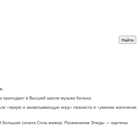
о.
да преподает в Высшей школе музыки Кельна.
али «яркую и захватывающую игру» пианиста и «умение магически
кий Большая соната Соль-мажор; Рахманинов Этюды — картины