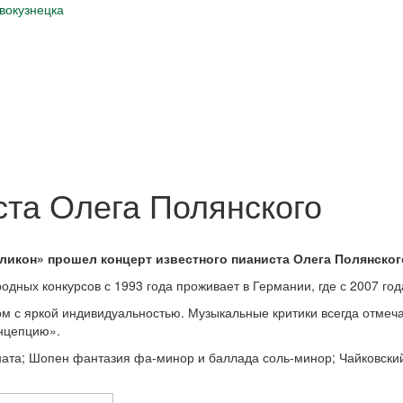
вокузнецка
ста Олега Полянского
Геликон» прошел концерт известного пианиста Олега Полянског
дных конкурсов с 1993 года проживает в Германии, где с 2007 го
м с яркой индивидуальностью. Музыкальные критики всегда отмеч
онцепцию».
оната; Шопен фантазия фа-минор и баллада соль-минор; Чайковс