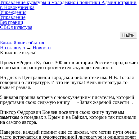
Управление культуры и молодежной политики Администрации
г. Новокузнецка
Учреждения
Управление
Без границ
СВОя культура
Ближайшие события
На главную
→
Новости
Книжные вкусы!
Проект «Родина Кузбасс: 300 лет в истории России» продолжает
свою многогранную просветительскую деятельность.
На днях в Центральной городской библиотеке им. Н.В. Гоголя
говорили о литературе. И это не шутка! Ведь литература-то
бывает разная.
5 января прошла встреча с новокузнецким писателем, который
представил свою седьмую книгу — «Запах жареной совести».
Виктор Фёдорович Коняев посвятил свою книгу путевым
заметкам о поездках в Крым и на Байкал, которые так повлияли
на самого автора.
Наверное, каждый помнит ещё со школы, что мотив пути очень
часто встречается в художественной литературе и олицетворяет