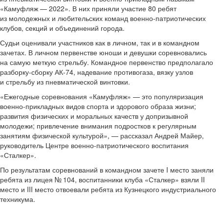
«Камуфляж — 2022». В них приняли участие 80 ребят
из молодежных и любительских команд военно-патриотических
клубов, секций и объединений города.
Судьи оценивали участников как в личном, так и в командном
зачетах. В личном первенстве юноши и девушки соревновались
на самую меткую стрельбу. Командное первенство предполагало
разборку-сборку АК-74, надевание противогаза, вязку узлов
и стрельбу из пневматической винтовки.
«Ежегодные соревнования «Камуфляж» — это популяризация
военно-прикладных видов спорта и здорового образа жизни;
развития физических и моральных качеств у допризывной
молодежи; привлечение внимания подростков к регулярным
занятиям физической культурой», — рассказал Андрей Майер,
руководитель Центре военно-патриотического воспитания
«Сталкер».
По результатам соревнований в командном зачете I место заняли
ребята из лицея № 104, воспитанники клуба «Сталкер» взяли II
место и III место отвоевали ребята из Кузнецкого индустриального
техникума.