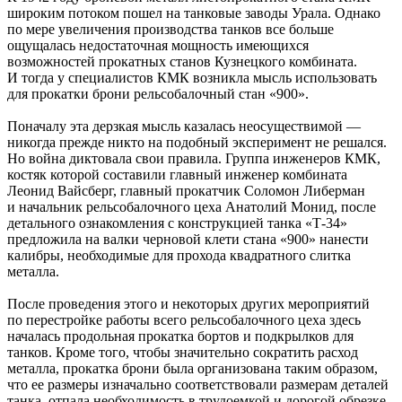
широким потоком пошел на танковые заводы Урала. Однако
по мере увеличения производства танков все больше
ощущалась недостаточная мощность имеющихся
возможностей прокатных станов Кузнецкого комбината.
И тогда у специалистов КМК возникла мысль использовать
для прокатки брони рельсобалочный стан «900».
Поначалу эта дерзкая мысль казалась неосуществимой —
никогда прежде никто на подобный эксперимент не решался.
Но война диктовала свои правила. Группа инженеров КМК,
костяк которой составили главный инженер комбината
Леонид Вайсберг, главный прокатчик Соломон Либерман
и начальник рельсобалочного цеха Анатолий Монид, после
детального ознакомления с конструкцией танка «Т-34»
предложила на валки черновой клети стана «900» нанести
калибры, необходимые для прохода квадратного слитка
металла.
После проведения этого и некоторых других мероприятий
по перестройке работы всего рельсобалочного цеха здесь
началась продольная прокатка бортов и подкрылков для
танков. Кроме того, чтобы значительно сократить расход
металла, прокатка брони была организована таким образом,
что ее размеры изначально соответствовали размерам деталей
танка, отпала необходимость в трудоемкой и дорогой обрезке