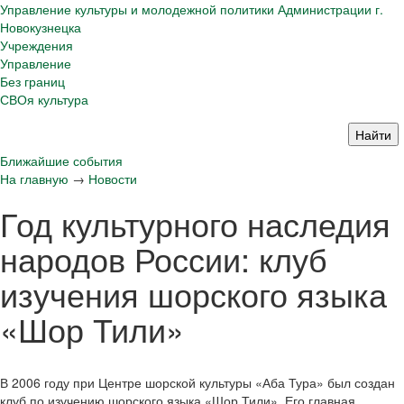
Управление культуры и молодежной политики Администрации г.
Новокузнецка
Учреждения
Управление
Без границ
СВОя культура
Ближайшие события
На главную
→
Новости
Год культурного наследия
народов России: клуб
изучения шорского языка
«Шор Тили»
В 2006 году при Центре шорской культуры «Аба Тура» был создан
клуб по изучению шорского языка «Шор Тили». Его главная