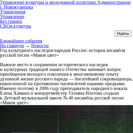
Управление культуры и молодежной политики Администрации
г. Новокузнецка
Учреждения
Управление
Без границ
СВОя культура
Ближайшие события
На главную
→
Новости
Год культурного наследия народов России: история ансамбля
русской песни «Маков цвет»
Важное место в сохранении исторического наследия
и культурных традиций нашего Отечества занимает вопрос
приобщения молодого поколения к многовековому опыту
духовной жизни русского народа — богатейшей сокровищницы,
накопленной на протяжении тысячелетий нашими предками.
Именно поэтому в 2006 году преподаватель народного вокала
Елена Хамина и концертмейстер Татьяна Изотова создали
в Детской музыкальной школе № 40 ансамбль русской песни
«Маков цвет».