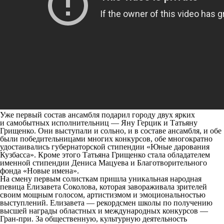
Уже первый состав ансамбля подарил городу двух ярких
и самобытных исполнительниц — Яну Герцик и Татьяну
Грищенко. Они выступали и сольно, и в составе ансамбля, и обе
были победительницами многих конкурсов, обе многократно
удостаивались губернаторской стипендии «Юные дарования
Кузбасса». Кроме этого Татьяна Грищенко стала обладателем
именной стипендии Дениса Мацуева и Благотворительного
фонда «Новые имена».
На смену первым солисткам пришла уникальная народная
певица Елизавета Соколова, которая завораживала зрителей
своим мощным голосом, артистизмом и эмоциональностью
выступлений. Елизавета — рекордсмен школы по получению
высшей награды областных и международных конкурсов —
Гран-при. За общественную, культурную деятельность