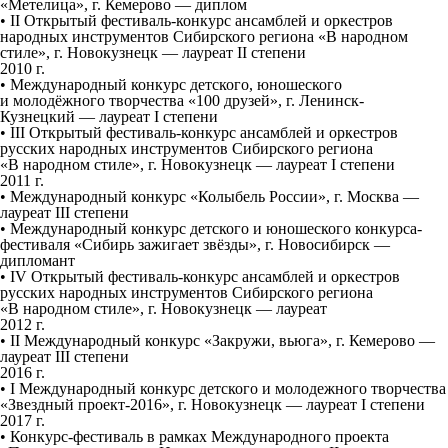
«Метелица», г. Кемерово — диплом
•
II
Открытый фестиваль-конкурс ансамблей и оркестров
народных инструментов Сибирского региона «В народном
стиле», г. Новокузнецк — лауреат
II
степени
2010 г.
• Международный конкурс детского, юношеского
и молодёжного творчества «100 друзей», г. Ленинск-
Кузнецкий — лауреат
I
степени
•
III
Открытый фестиваль-конкурс ансамблей и оркестров
русских народных инструментов Сибирского региона
«В народном стиле», г. Новокузнецк — лауреат I степени
2011 г.
• Международный конкурс «Колыбель России», г. Москва —
лауреат
III
степени
• Международный конкурс детского и юношеского конкурса-
фестиваля «Сибирь зажигает звёзды», г. Новосибирск —
дипломант
•
IV
Открытый фестиваль-конкурс ансамблей и оркестров
русских народных инструментов Сибирского региона
«В народном стиле», г. Новокузнецк — лауреат
2012 г.
•
II
Международный конкурс «Закружи, вьюга», г. Кемерово —
лауреат III степени
2016 г.
•
I
Международный конкурс детского и молодежного творчества
«Звездный проект-2016», г. Новокузнецк — лауреат I степени
2017 г.
• Конкурс-фестиваль в рамках Международного проекта