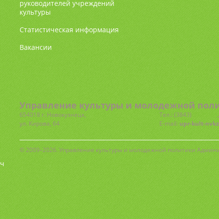
руководителей учреждений
культуры
Статистическая информация
Вакансии
Управление культуры и молодежной поли
654018 г. Новокузнецк,
Тел.: (3843)
77-72-81
ул. Кирова, 64
E-mail:
upr-kult-nvk
© 2009–2026. Управление культуры и молодежной политики Админ
ч